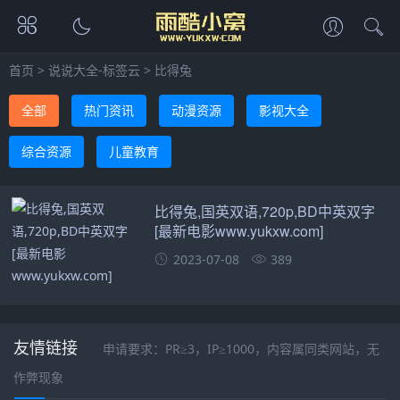
首页
>
说说大全-标签云
>
比得兔
全部
热门资讯
动漫资源
影视大全
综合资源
儿童教育
比得兔,国英双语,720p,BD中英双字
[最新电影www.yukxw.com]
2023-07-08
389
友情链接
申请要求：PR≥3，IP≥1000，内容属同类网站，无
作弊现象