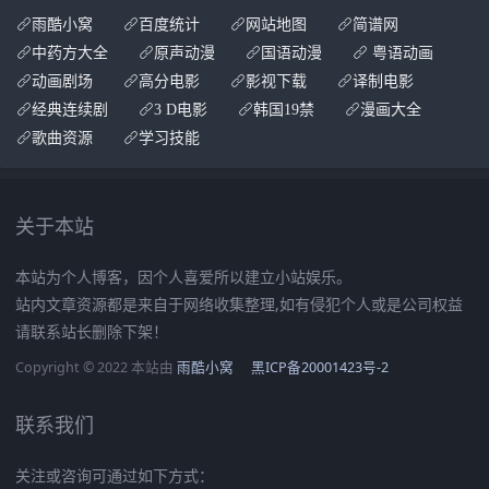
雨酷小窝
百度统计
网站地图
简谱网
中药方大全
原声动漫
国语动漫
粤语动画
动画剧场
高分电影
影视下载
译制电影
经典连续剧
3 D电影
韩国19禁
漫画大全
歌曲资源
学习技能
关于本站
本站为个人博客，因个人喜爱所以建立小站娱乐。
站内文章资源都是来自于网络收集整理,如有侵犯个人或是公司权益
请联系站长删除下架！
Copyright © 2022 本站由
雨酷小窝
黑ICP备20001423号-2
联系我们
关注或咨询可通过如下方式：