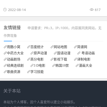
2022-08-14
617
友情链接
申请要求：PR≥3，IP≥1000，内容属同类网站，无
作弊现象
雨酷小窝
百度统计
网站地图
简谱网
中药方大全
原声动漫
国语动漫
粤语动画
动画剧场
高分电影
影视下载
译制电影
经典连续剧
3 D电影
韩国19禁
漫画大全
歌曲资源
学习技能
关于本站
本站为个人博客，因个人喜爱所以建立小站娱乐。