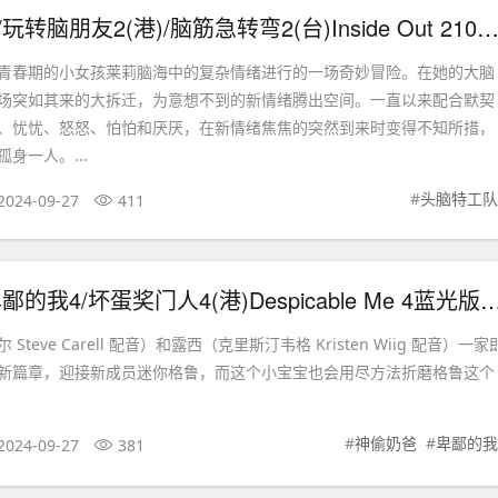
头脑特工队2/玩转脑朋友2(港)/脑筋急转弯2(台)Inside Out 21080p.国英台三语.BD中英双字.
青春期的小女孩莱莉脑海中的复杂情绪进行的一场奇妙冒险。在她的大脑
场突如其来的大拆迁，为意想不到的新情绪腾出空间。一直以来配合默契
、忧忧、怒怒、怕怕和厌厌，在新情绪焦焦的突然到来时变得不知所措，
身一人。...
#
头脑特工队
2024-09-27
411
神偷奶爸4/卑鄙的我4/坏蛋奖门人4(港)Despicable Me 4蓝光版.1080p.国英台
teve Carell 配音）和露西（克里斯汀韦格 Kristen Wiig 配音）一家
新篇章，迎接新成员迷你格鲁，而这个小宝宝也会用尽方法折磨格鲁这个
#
神偷奶爸
#
卑鄙的我
2024-09-27
381