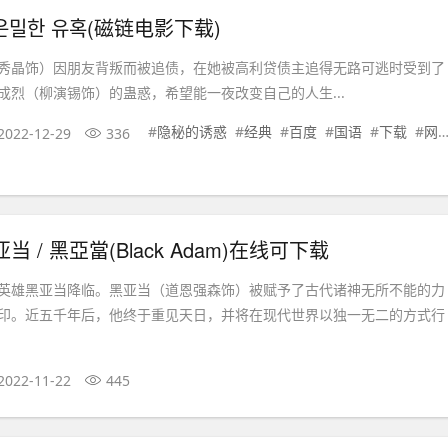
은밀한 유혹(磁链电影下载)
秀晶饰）因朋友背叛而被追债，在她被高利贷债主追得无路可逃时受到了
成烈（柳演锡饰）的蛊惑，希望能一夜改变自己的人生...
#
隐秘的诱惑
#
经典
#
百度
#
国语
#
下载
#
网盘
2022-12-29
336
 / 黑亞當(Black Adam)在线可下载
英雄黑亚当降临。黑亚当（道恩强森饰）被赋予了古代诸神无所不能的力
印。近五千年后，他终于重见天日，并将在现代世界以独一无二的方式行
2022-11-22
445