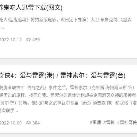
养鬼吃人迅雷下载(图文)
吃人/猛鬼追魂》将拍新版电影，近日定下导演：大卫 布鲁克纳(《黑森
..
2022-10-12
439
神奇侠4：爱与雷霆(港) / 雷神索尔：爱与雷霆(台)
复仇者联盟4：终局之战》事件之后，雷神索尔（克里斯 海姆斯沃斯 饰）
经历过的旅程：找回自我。但索尔的退休计划却被企图消灭众神的屠神者
 贝尔 饰）打断，他只好与女武神瓦尔基里（泰莎 汤普森 饰）和寇格（塔
次联手...
#
画师
#
雷神
#
雷神奇侠
2022-10-09
384