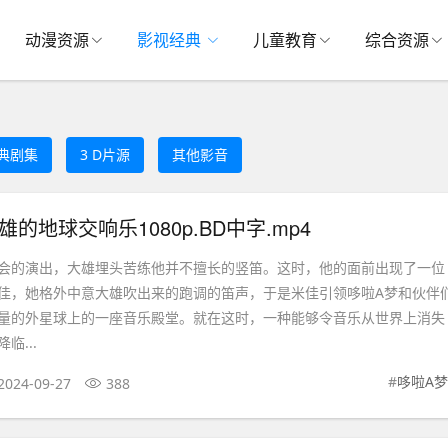
动漫资源
影视经典
儿童教育
综合资源
典剧集
3 D片源
其他影音
的地球交响乐1080p.BD中字.mp4
会的演出，大雄埋头苦练他并不擅长的竖笛。这时，他的面前出现了一位
佳，她格外中意大雄吹出来的跑调的笛声，于是米佳引领哆啦A梦和伙伴
量的外星球上的一座音乐殿堂。就在这时，一种能够令音乐从世界上消失
临...
#
哆啦A梦
2024-09-27
388