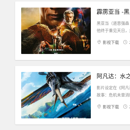
霹雳亚当 -
黑亚当（道恩强森
他终于重见天日，
影视下载
阿凡达：水之道
影片设定在《阿凡
故事：危机未曾消
影视下载