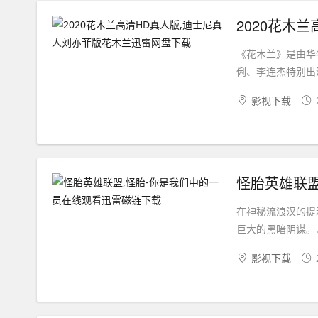
《花木兰》是由华
俐、李连杰特别出
影视下载
怪胎英雄联盟
在神秘流浪汉的提
巨大的黑暗阴谋。..
影视下载