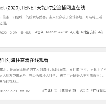
et (2020),TENET天能,时空追捕网盘在线
，信条一词是唯一的线索与武器。主人公穿梭于全球各地，开展特工活
谜，...
#
信条
#
Tenet
#
2020
#
天能
#
时空追捕
#
在线观看
2022-12-29
483
我叫刘海柱高清在线观看
的东北，爱慕同事周萌的工人刘海柱因帮扶弱者，爱打抱 不平，招惹上了
家人朋友带来危险。在经历被坏人打伤， 被工厂开除等人生打击低谷后
命的挑战...
#
东北往事
#
我叫刘海柱
#
高清
#
在线观看
2022-12-29
361