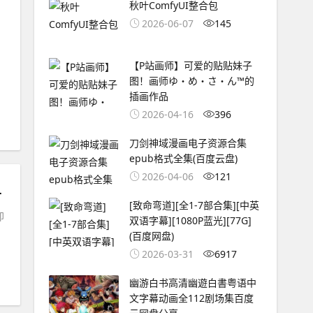
秋叶ComfyUI整合包
mp4
2026-06-07
145
【P站画师】可爱的贴贴妹子
图！画师ゆ・め・さ・ん™的
插画作品
2026-04-16
396
刀剑神域漫画电子资源合集
epub格式全集(百度云盘)
2026-04-06
121
三语.BD中英双字.mp4
[致命弯道][全1-7部合集][中英
即
双语字幕][1080P蓝光][77G]
(百度网盘)
2026-03-31
6917
幽游白书高清幽遊白書粤语中
文字幕动画全112剧场集百度