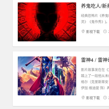
养鬼吃人/新
经典恐怖片《养鬼
灵》《鬼作秀》)。.
影视下载
雷神4 / 雷
影片故事发在在《
踏上了一段他从未
格尔（克里斯蒂安
伊加 维迪提 饰）再
影视下载