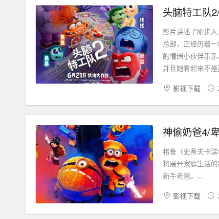
影片讲述了刚步入
总部，正经历着一
的情绪小伙伴乐乐
并且她看起来不是孤
影视下载
格鲁（史蒂夫卡瑞尔 S
将展开家庭生活的
新手老爸。...
影视下载