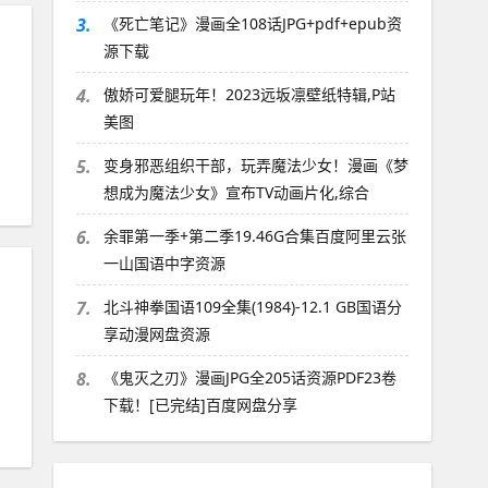
3.
《死亡笔记》漫画全108话JPG+pdf+epub资
源下载
，
4.
傲娇可爱腿玩年！2023远坂凛壁纸特辑,P站
美图
5.
变身邪恶组织干部，玩弄魔法少女！漫画《梦
想成为魔法少女》宣布TV动画片化,综合
6.
余罪第一季+第二季19.46G合集百度阿里云张
一山国语中字资源
7.
北斗神拳国语109全集(1984)-12.1 GB国语分
享动漫网盘资源
8.
《鬼灭之刃》漫画JPG全205话资源PDF23卷
下载！[已完结]百度网盘分享