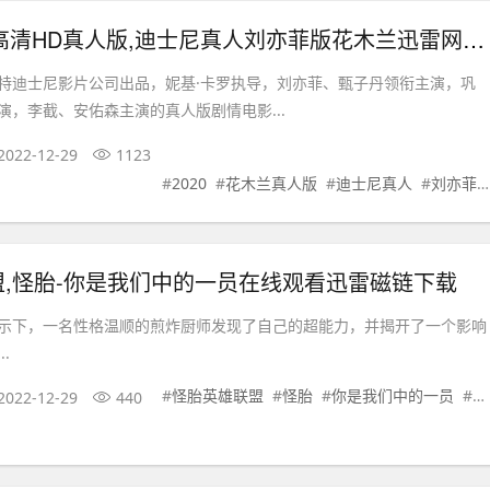
2020花木兰高清HD真人版,迪士尼真人刘亦菲版花木兰迅雷网盘下载
特迪士尼影片公司出品，妮基·卡罗执导，刘亦菲、甄子丹领衔主演，巩
演，李截、安佑森主演的真人版剧情电影...
2022-12-29
1123
#
2020
#
花木兰真人版
#
迪士尼真人
#
刘亦菲版花木兰
,怪胎-你是我们中的一员在线观看迅雷磁链下载
示下，一名性格温顺的煎炸厨师发现了自己的超能力，并揭开了一个影响
.
#
怪胎英雄联盟
#
怪胎
#
你是我们中的一员
#
在
2022-12-29
440