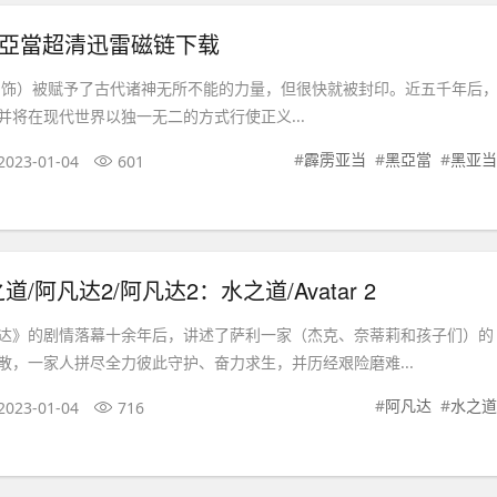
黑亞當超清迅雷磁链下载
 饰）被赋予了古代诸神无所不能的力量，但很快就被封印。近五千年后
并将在现代世界以独一无二的方式行使正义...
#
霹雳亚当
#
黑亞當
#
黑亚当
2023-01-04
601
/阿凡达2/阿凡达2：水之道/Avatar 2
达》的剧情落幕十余年后，讲述了萨利一家（杰克、奈蒂莉和孩子们）的
散，一家人拼尽全力彼此守护、奋力求生，并历经艰险磨难...
#
阿凡达
#
水之道
2023-01-04
716