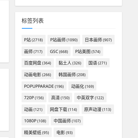
标签列表
P站
P站画师
日本画师
(2718)
(1090)
(907)
画师
GSC
P站美图
#
迅雷网盘
(717)
(668)
(574)
百度网盘
黏土人
国语
(364)
(326)
(271)
动画电影
韩国画师
(266)
(208)
POPUPPARADE
动画化
(196)
(169)
720P
高清
中英双字
(156)
(150)
(122)
动画
网盘下载
原声动漫
(121)
(114)
(113)
线观看
#
迅雷磁链
1080P
中国画师
(108)
(107)
精美壁纸
电影
(95)
(93)