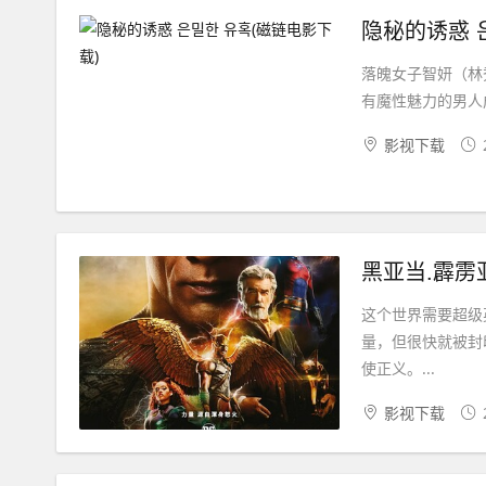
隐秘的诱惑 
落魄女子智妍（林
有魔性魅力的男人
影视下载
黑亚当.霹雳亚当
这个世界需要超级
量，但很快就被封
使正义。...
影视下载