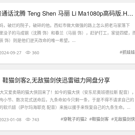
抓娃娃汉语普通话沈腾 Teng Shen 马丽 Li Ma1080p高码版.HD国语中字无水印.mkv
妈，破烂的院子，破碎的他。西虹市做大做强的路上怎么把老马家落下
里没子的马成钢（沈腾 饰）和春兰（马丽 饰），赶驴打工，家徒四壁，
 饰）则是他们逆天改命的唯一希望。...
#
抓娃娃
2024-09-27
360
, 鞋猫剑客2,无敌猫剑侠迅雷磁力网盘分享
自大又爱卖萌的猫大侠回来了！如今的猫大侠（安东尼奥班德拉斯 配音）
拘小节、数次花式送命后，九条命如今只剩一条，于是不得不请求自己的
的软爪妞（萨尔玛海耶克 配音）来施以援手来恢复自己的九条生命。...
#
穿靴子的猫2
#
鞋猫剑客
#
无敌猫剑侠
2023-01-08
743