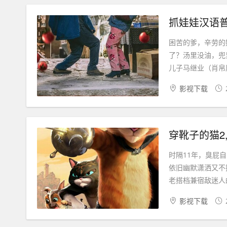
困苦的爹，辛劳的
了？汤里没油，兜
儿子马继业（肖帛辰
影视下载
穿靴子的猫2
时隔11年，臭屁
依旧幽默潇洒又不
老搭档兼宿敌迷人
影视下载