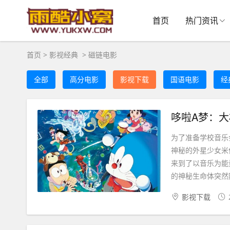
首页
热门资讯
首页
>
影视经典
>
磁链电影
全部
高分电影
影视下载
国语电影
经
哆啦A梦：大雄
为了准备学校音乐
神秘的外星少女米
来到了以音乐为能
的神秘生命体突然降
影视下载