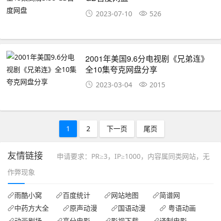
2023-07-10
526
2001年美国9.6分电视剧《兄弟连》
全10集夸克网盘分享
2023-03-04
2015
1
2
下一页
尾页
友情链接
申请要求：PR≥3，IP≥1000，内容属同类网站，无
作弊现象
雨酷小窝
百度统计
网站地图
简谱网
中药方大全
原声动漫
国语动漫
粤语动画
动画剧场
高分电影
影视下载
译制电影