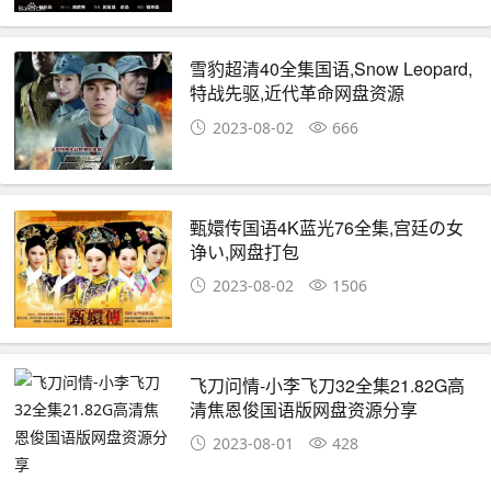
雪豹超清40全集国语,Snow Leopard,
特战先驱,近代革命网盘资源
2023-08-02
666
甄嬛传国语4K蓝光76全集,宫廷の女
诤い,网盘打包
2023-08-02
1506
飞刀问情-小李飞刀32全集21.82G高
清焦恩俊国语版网盘资源分享
2023-08-01
428