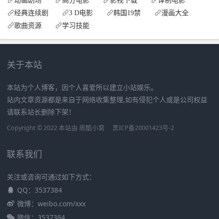
经典连续剧
3 D电影
韩国19禁
漫画大全
歌曲资源
学习技能
关于本站
本站为个人博客，因个人喜爱所以建立小站娱乐。
站内文章资源都是来自于网络收集整理,如有侵犯个人或是公司权益
请联系站长删除下架！
Copyright © 2022 本站由
雨酷小窝
黑ICP备20001423号-2
联系我们
关注或咨询可通过如下方式：
QQ：3537384
微博：weibo.com/xxx
微信：3537384