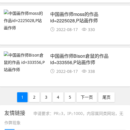
中国画作师moss的作品
id=2225028,P站画作师
2022-08-17
330
中国画作师Bison倉鼠的作品
id=333556,P站画作师
2022-08-17
338
1
2
3
4
5
下一页
尾页
友情链接
申请要求：PR≥3，IP≥1000，内容属同类网站，无
作弊现象