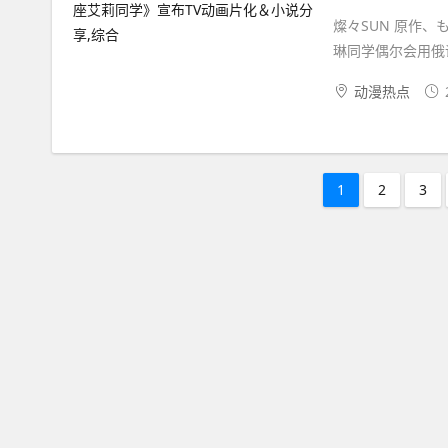
燦々SUN 原作
琳同学偶尔会用俄
动漫热点
1
2
3