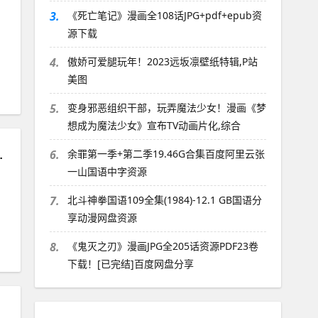
3.
《死亡笔记》漫画全108话JPG+pdf+epub资
源下载
4.
傲娇可爱腿玩年！2023远坂凛壁纸特辑,P站
美图
5.
变身邪恶组织干部，玩弄魔法少女！漫画《梦
想成为魔法少女》宣布TV动画片化,综合
先导视觉图公开。,综合
6.
余罪第一季+第二季19.46G合集百度阿里云张
一山国语中字资源
7.
北斗神拳国语109全集(1984)-12.1 GB国语分
享动漫网盘资源
8.
《鬼灭之刃》漫画JPG全205话资源PDF23卷
下载！[已完结]百度网盘分享