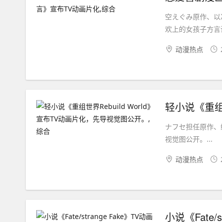
空えぐみ原作、以
欢上的女孩子方言讲
动漫热点
ナフセ担任原作、绫
视觉图公开。...
动漫热点