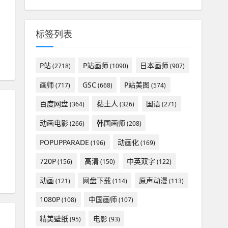
标签列表
P站
P站画师
日本画师
(2718)
(1090)
(907)
画师
GSC
P站美图
(717)
(668)
(574)
百度网盘
黏土人
国语
(364)
(326)
(271)
动画电影
韩国画师
(266)
(208)
POPUPPARADE
动画化
(196)
(169)
720P
高清
中英双字
(156)
(150)
(122)
动画
网盘下载
原声动漫
(121)
(114)
(113)
1080P
中国画师
(108)
(107)
享,综合
精美壁纸
电影
(95)
(93)