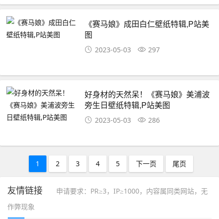
《赛马娘》成田白仁壁纸特辑,P站美
图
2023-05-03
297
好身材的天然呆！《赛马娘》美浦波
旁生日壁纸特辑,P站美图
2023-05-03
286
1
2
3
4
5
下一页
尾页
友情链接
申请要求：PR≥3，IP≥1000，内容属同类网站，无
作弊现象