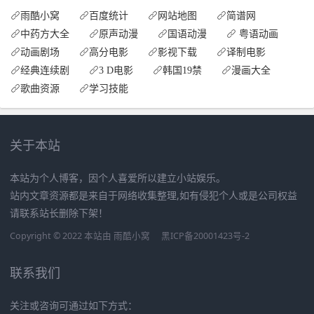
雨酷小窝
百度统计
网站地图
简谱网
中药方大全
原声动漫
国语动漫
粤语动画
动画剧场
高分电影
影视下载
译制电影
经典连续剧
3 D电影
韩国19禁
漫画大全
歌曲资源
学习技能
关于本站
本站为个人博客，因个人喜爱所以建立小站娱乐。
站内文章资源都是来自于网络收集整理,如有侵犯个人或是公司权益
请联系站长删除下架！
Copyright © 2022 本站由
雨酷小窝
黑ICP备20001423号-2
联系我们
关注或咨询可通过如下方式：