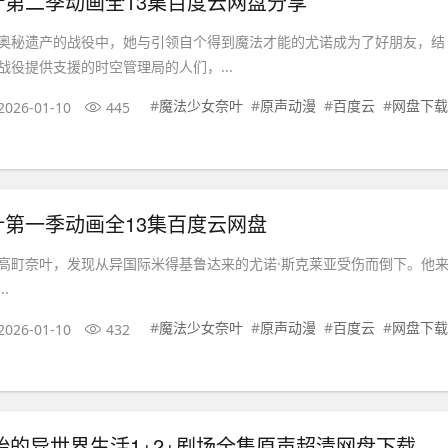
叶第二季动画全13集百度云网盘分享
奥秘遗产的战役中，她与引领自个得到魔法才能的尤诺成为了好朋友，结
战役提供支援的时空管理局的人们，...
#
魔法少女奈叶
#
原声动漫
#
百度云
#
网盘下载
2026-01-10
445
第一季动画全13集百度云网盘
高町奈叶，发现从异国际米得基鲁达来的尤诺·斯克莱亚受伤而倒下。他
.
#
魔法少女奈叶
#
原声动漫
#
百度云
#
网盘下载
2026-01-10
432
始的异世界生活1+2+剧场全集原声超清网盘下载