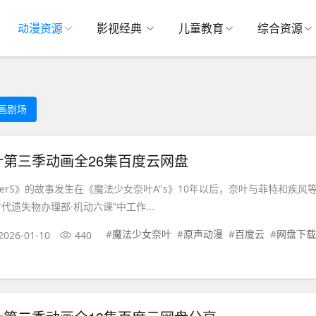
动漫资源
影视经典
儿童教育
综合资源
画剧场
第三季动画全26集百度云网盘
ikerS》的故事发生在《魔法少女奈叶A"s》10年以后，奈叶与菲特和疾风
代遗失物办理部·机动六课”中工作...
#
魔法少女奈叶
#
原声动漫
#
百度云
#
网盘下载
2026-01-10
440