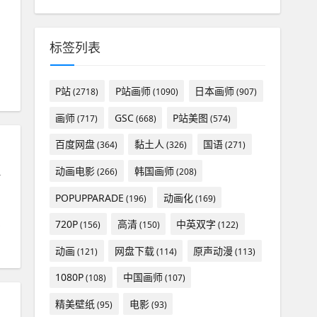
标签列表
P站
P站画师
日本画师
(2718)
(1090)
(907)
画师
GSC
P站美图
(717)
(668)
(574)
百度网盘
黏土人
国语
(364)
(326)
(271)
动画电影
韩国画师
(266)
(208)
有
POPUPPARADE
动画化
(196)
(169)
高清
720P
高清
中英双字
(156)
(150)
(122)
动画
网盘下载
原声动漫
(121)
(114)
(113)
1080P
中国画师
(108)
(107)
精美壁纸
电影
(95)
(93)