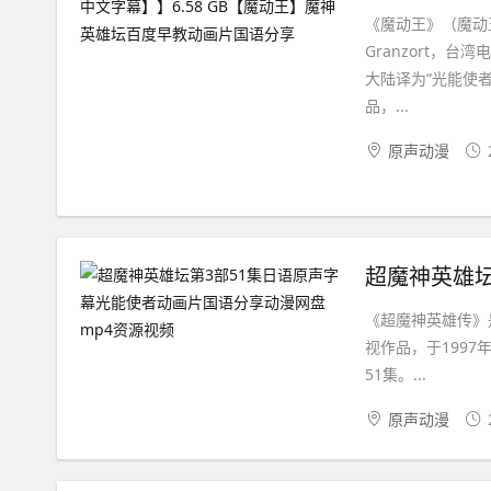
《魔动王》（魔动王グラ
Granzort，
大陆译为“光能使
品，...
原声动漫
《超魔神英雄传》
视作品，于1997年
51集。...
原声动漫