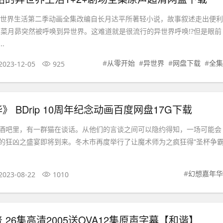
异世界生活第二季动画全集改编自长月达平所著轻小说，故事叙述走出便利
‧菜月昴突然被呼唤到异世界。这难道就是很流行的异世界呼唤!?但是眼前
.
#
从零开始
#
异世界
#
网盘下载
#
全集
2023-12-05
925
 BDrip 10周年纪念动画百度网盘17G下载
酒吧里，有一群猫在谈话。从他们的言谈之间可以隐约得知，一场可能会
的狂凶之盛宴即将到来。冬木市再度举行了让魔术师为之疯狂得“圣杯争
#
幻想嘉年华
2023-08-22
1010
 26集高清2005送OVA12集原声字幕【和谐】