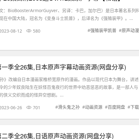
BioBoosterArmorGuyver、另译：卡巴，加尔巴）是日本著名系列
现在中国大陆，冠名为《变身斗士凯普》，后译名为《强殖装甲》。...
#
强殖装甲凯普
#
原声动漫
2023-08-12
580
一季全26集,日本原声字幕动画资源(网盘分享)
之孙》改编自日本漫画家椎桥宽原作的漫画。作品以现代日本为舞台，讲述
令的少年奴良陆生在妖怪百鬼夜行的世界中劝恶惩恶的故事，是一部人与
的侠义交织而成的怪异空想剧。...
#
滑头鬼之孙
#
动画资源
#
百度网盘
#
下载
2023-06-26
701
二季全26集,日语原声动画资源(网盘分享)