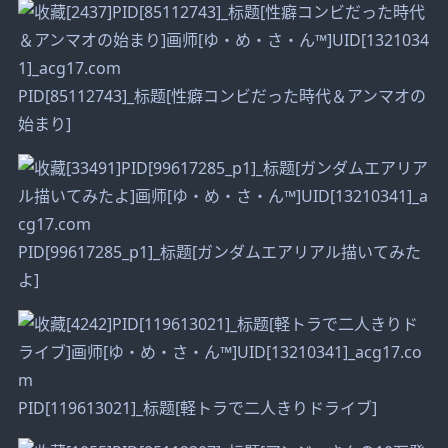
PID[85112743]_标题[性癖コンビだった時代＆アンマオの
始まり]
PID[99617285_p1]_标题[ガンダムエアリアル描いてみた
よ]
PID[119613021]_标题[軽トラで二人きりドライブ]