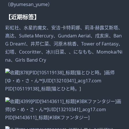
（@yumesan_yume）
【近期标签】
彩虹社、水星的魔女、安洁·卡特莉娜、莉泽·赫露艾斯塔、
高达、Sulleta Mercury、Gundam Aerial、戌亥床、Ban
G Dream!、井芹仁菜、河原木桃香、Tower of Fantasy、
幻塔、Cocoritter、冰川日菜、、になもも、Momoka/Ni
na、Girls Band Cry
PID[105119138]_标题[猫とひと時。]
PID[94143611]_标题[#3BKファンタジー]