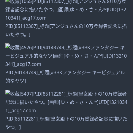
PID[85112307]_标题[アンジュさんの10万登録者記念に描
いたやつ。]
PID[94143749]_标题[#3BKファンタジー キービジュアル
的なヤツ]
PID[85112281]_标题[皇女殿下の10万登録者記念に描いた
やつ。]