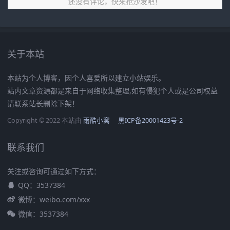
还没有评论，快来抢沙发吧！
关于本站
本站为个人博客，因个人喜爱所以建立小站娱乐。
站内文章资源都是来自于网络收集整理,如有侵犯个人或是公司权益
请联系站长删除下架！
Copyright © 2022 本站由
雨酷小窝
黑ICP备20001423号-2
联系我们
关注或咨询可通过如下方式：
QQ：3537384
微博：weibo.com/xxx
微信：3537384