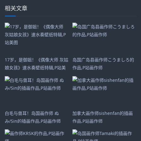
相关文章
17岁，是御姐！《偶像大师 灰姑
岛国广岛县画作师こうましろ的
娘女孩》速水奏壁纸特辑,P站美
作品,P站画作师
图
白毛与兽耳！岛国画作师 ぬ
加拿大画作师sishenfan的插画
み/Sin的插画作品,P站画作师
作品,P站画作师