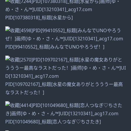
PID[107380318]_标题[水星から]
PID[99410552]_标题[みんなでUNOやろうぜ！]
PID[109702167]_标题[水星の魔女ありがとうううー最高
なラストだった！]
PID[101049680]_标题[恋人つなぎ♡ちさたき]