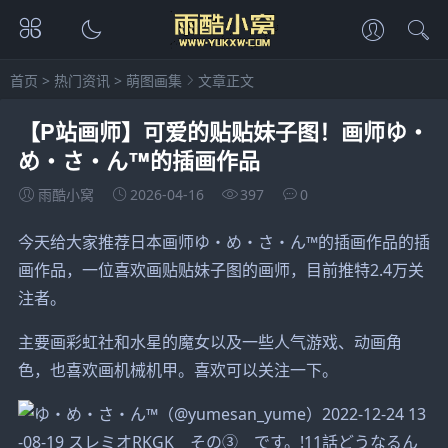
首页
>
热门资讯
>
萌图画集
文章正文
【P站画师】可爱的贴贴妹子图！画师ゆ・
め・さ・ん™的插画作品
雨酷小窝
2026-04-16
397
0
今天给大家推荐日本画师ゆ・め・さ・ん™的插画作品的插
画作品，一位喜欢画贴贴妹子图的画师，目前推特2.4万关
注者。
主要画彩虹社和水星的魔女以及一些人气游戏、动画角
色，也喜欢画机械机甲。喜欢可以关注一下。