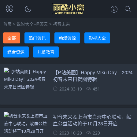
首页
>
说说大全-标签云
>
初音未来
全部
热门资讯
动漫资源
影视大全
综合资源
儿童教育
【P站美图】Happy Miku Day！2024
初音未来日贺图特辑
2024-03-19
451
初音未来＆上海市血液中心联动，献
血公益活动将于10月28日开启
2023-10-29
229