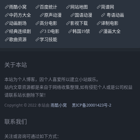
雨酷小窝
百度统计
网站地图
简谱网
中药方大全
原声动漫
国语动漫
粤语动画
动画剧场
高分电影
影视下载
译制电影
经典连续剧
3 D电影
韩国19禁
漫画大全
歌曲资源
学习技能
关于本站
本站为个人博客，因个人喜爱所以建立小站娱乐。
站内文章资源都是来自于网络收集整理,如有侵犯个人或是公司权益
请联系站长删除下架！
Copyright © 2022 本站由
雨酷小窝
黑ICP备20001423号-2
联系我们
关注或咨询可通过如下方式：