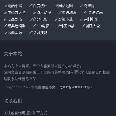
雨酷小窝
百度统计
网站地图
简谱网
中药方大全
原声动漫
国语动漫
粤语动画
动画剧场
高分电影
影视下载
译制电影
经典连续剧
3 D电影
韩国19禁
漫画大全
歌曲资源
学习技能
关于本站
本站为个人博客，因个人喜爱所以建立小站娱乐。
站内文章资源都是来自于网络收集整理,如有侵犯个人或是公司权益
请联系站长删除下架！
Copyright © 2022 本站由
雨酷小窝
黑ICP备20001423号-2
联系我们
关注或咨询可通过如下方式：