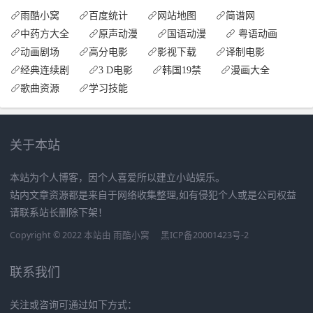
雨酷小窝
百度统计
网站地图
简谱网
中药方大全
原声动漫
国语动漫
粤语动画
动画剧场
高分电影
影视下载
译制电影
经典连续剧
3 D电影
韩国19禁
漫画大全
歌曲资源
学习技能
关于本站
本站为个人博客，因个人喜爱所以建立小站娱乐。
站内文章资源都是来自于网络收集整理,如有侵犯个人或是公司权益
请联系站长删除下架！
Copyright © 2022 本站由
雨酷小窝
黑ICP备20001423号-2
联系我们
关注或咨询可通过如下方式：