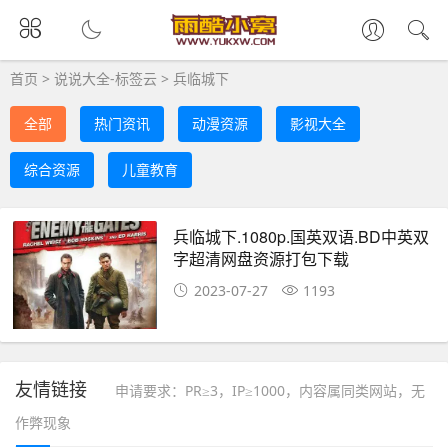
首页
>
说说大全-标签云
>
兵临城下
全部
热门资讯
动漫资源
影视大全
综合资源
儿童教育
兵临城下.1080p.国英双语.BD中英双
字超清网盘资源打包下载
2023-07-27
1193
友情链接
申请要求：PR≥3，IP≥1000，内容属同类网站，无
作弊现象