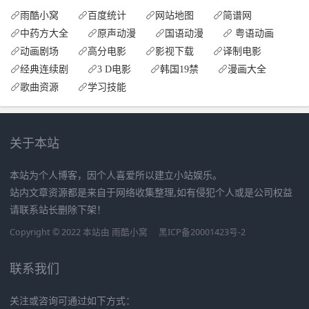
雨酷小窝
百度统计
网站地图
简谱网
中药方大全
原声动漫
国语动漫
粤语动画
动画剧场
高分电影
影视下载
译制电影
经典连续剧
3 D电影
韩国19禁
漫画大全
歌曲资源
学习技能
关于本站
本站为个人博客，因个人喜爱所以建立小站娱乐。
站内文章资源都是来自于网络收集整理,如有侵犯个人或是公司权益
请联系站长删除下架！
Copyright © 2022 本站由
雨酷小窝
黑ICP备20001423号-2
联系我们
关注或咨询可通过如下方式：